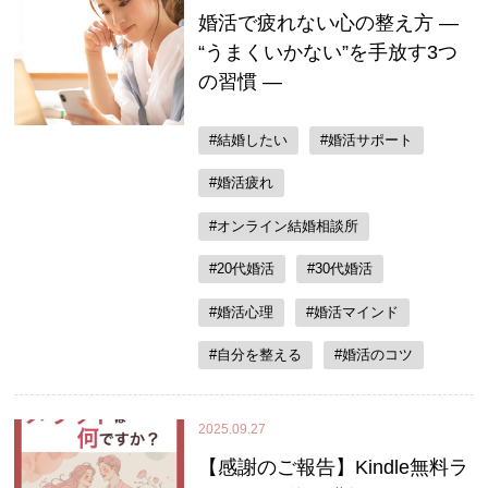
婚活で疲れない心の整え方 ―
“うまくいかない”を手放す3つ
の習慣 ―
#結婚したい
#婚活サポート
#婚活疲れ
#オンライン結婚相談所
#20代婚活
#30代婚活
#婚活心理
#婚活マインド
#自分を整える
#婚活のコツ
2025.09.27
【感謝のご報告】Kindle無料ラ