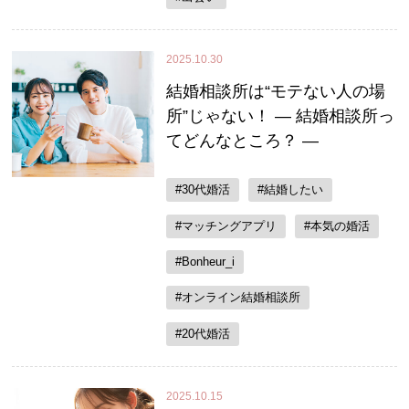
2025.10.30
結婚相談所は“モテない人の場
所”じゃない！ ― 結婚相談所っ
てどんなところ？ ―
#30代婚活
#結婚したい
#マッチングアプリ
#本気の婚活
#Bonheur_i
#オンライン結婚相談所
#20代婚活
2025.10.15