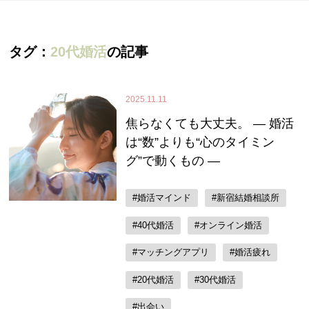
タグ：
20代婚活
の記事
2025.11.11
焦らなくても大丈夫。 ― 婚活
は“数”よりも“心のタイミン
グ”で動くもの ―
#婚活マインド
#新宿結婚相談所
#40代婚活
#オンライン婚活
#マッチングアプリ
#婚活疲れ
#20代婚活
#30代婚活
#出会い