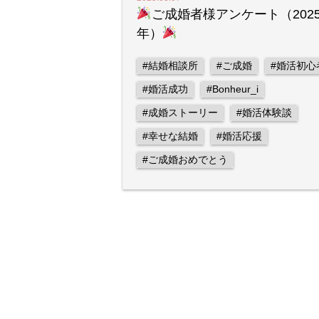
ご成婚者様アンケート（202
年）
#結婚相談所
#ご成婚
#婚活初心
#婚活成功
#Bonheur_i
#成婚ストーリー
#婚活体験談
#幸せな結婚
#婚活応援
#ご成婚おめでとう