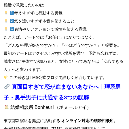
婚活で意識したいのは、
考えすぎずに行動する勇気
気を遣いすぎず本音を伝えること
表情やリアクションで感情を伝える意識
たとえば、デートでは「お任せ」ばかりではなく、
「どんな料理が好きですか？」「○○はどうですか？」と提案を。
最初のデートはアクセスしやすい場所を選び、予約も忘れずに。
誠実さに“主体性”が加わると、女性にとってあなたは「安心できる
人」へと変わります。
この続きはTMS公式ブログで詳しく紹介しています。
真面目すぎて恋が進まないあなたへ｜理系男
子・奥手男子に共通する3つの誤解
結婚相談所 Bonheur i（ボヌールアイ）
東京都新宿区を拠点に活動する
オンライン対応の結婚相談所
。
全国結婚相談事業者連盟（TMS）正式優良加盟店として、